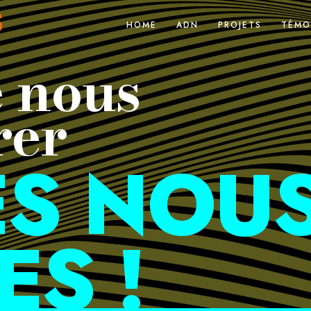
HOME
ADN
PROJETS
TÉMO
e nous
rer
ES NOU
ES !