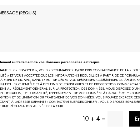
tement au traitement de vos données personnelles est requis
UANT SUR « ENVOYER », VOUS RECONNAISSEZ AVOIR PRIS CONNAISSANCE DE LA « POLI
ITÉ » ET VOUS ACCEPTEZ QUE LES INFORMATIONS RECUEILLIES À PARTIR DE CE FORMULA
R ATELIER DE SIGNES, DANS LE BUT DE GÉRER VOS DEMANDES, COMMANDES OU ABONNE
N FICHIER CLIENTÈLE ET À DES FINS DE STATISTIQUES ET DE PROSPECTION COMMERCIALE
T AU RÈGLEMENT GÉNÉRAL SUR LA PROTECTION DES DONNÉES, VOUS DISPOSEZ D’UN
RECTIFICATION, DE PORTABILITÉ, D’EFFACEMENT DE VOS DONNÉES À CARACTÈRE PERSONN
OSITION ET DE LIMITATION DU TRAITEMENT DE VOS DONNÉES. VOUS POUVEZ EXERCER CES
TANT, À L’ADRESSE SUIVANTE : CONTACT@ATELIERDESIGNE.FR . VOUS DISPOSEZ ÉGALEM
E UNE RÉCLAMATION AUPRÈS DE LA CNIL.
=
10 + 4
E