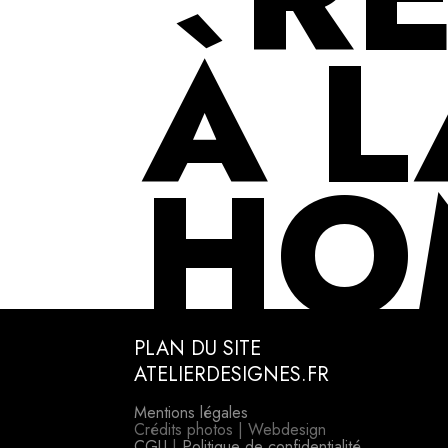
À L
HO
PLAN DU SITE
ATELIERDESIGNES.FR
Mentions légales
Crédits photos | Webdesign
CGU
|
Politique de confidentialité