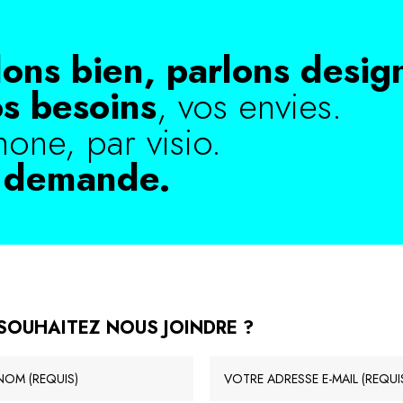
lons bien, parlons desig
os besoins
, vos envies.
hone, par visio.
r demande.
SOUHAITEZ NOUS JOINDRE ?