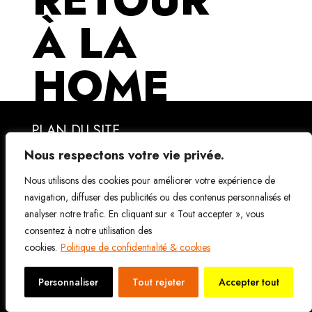
À LA
HOME
PLAN DU SITE
ATELIERDESIGNES.FR
Nous respectons votre vie privée.
Nous utilisons des cookies pour améliorer votre expérience de
Mentions légales
Crédits photos | Webdesign
navigation, diffuser des publicités ou des contenus personnalisés et
CGU
|
Politique de confidentialité
analyser notre trafic. En cliquant sur « Tout accepter », vous
© Copyright 2023
consentez à notre utilisation des
Tous droits réservés | Réalisé par l’agence Atelier
cookies.
Politique de confidentialité & cookies
de signes
Personnaliser
Tout rejeter
Accepter tout
ADRESSE & COORDONNÉES