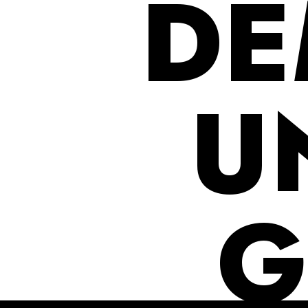
DE
U
G