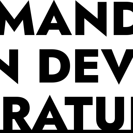
MAN
N DEV
RATU