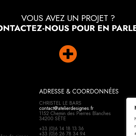
VOUS AVEZ UN PROJET ?
ONTACTEZ-NOUS POUR EN PARLE

ADRESSE & COORDONNÉES
CHRISTEL LE BARS
contact@atelierdesignes.fr
1152 Chemin des Pierres Blanches
34200 SÈTE
+33 (0)6 14 18 13 36
+33 (0)6 26 78 34 94