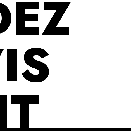
DEZ
IS
IT