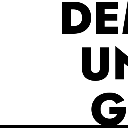
DE
U
G