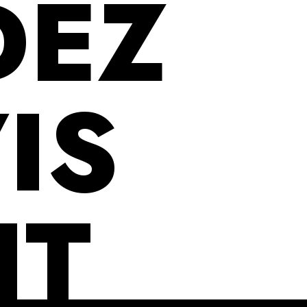
DEZ
IS
IT