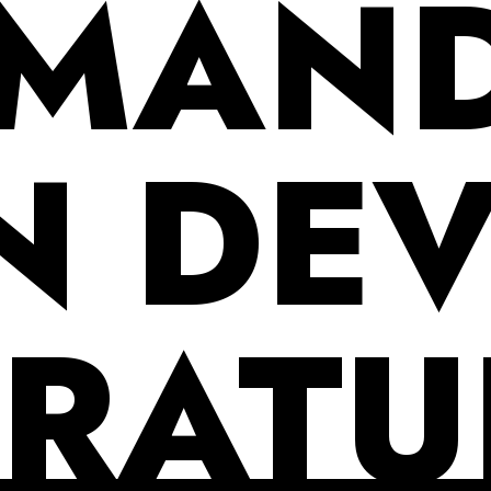
MAN
N DEV
RATU