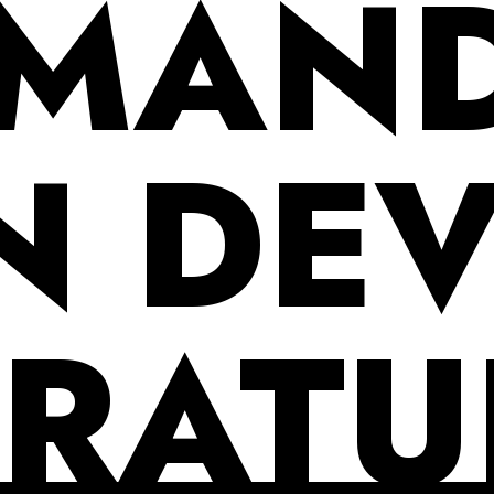
MAN
N DEV
RATU