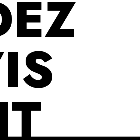
DEZ
IS
IT