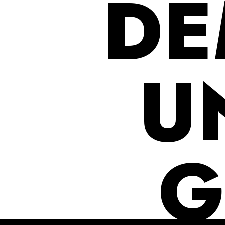
DE
U
G