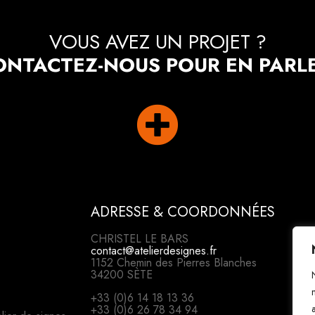
VOUS AVEZ UN PROJET ?
ONTACTEZ-NOUS POUR EN PARLE

ADRESSE & COORDONNÉES
CHRISTEL LE BARS
contact@atelierdesignes.fr
1152 Chemin des Pierres Blanches
34200 SÈTE
+33 (0)6 14 18 13 36
+33 (0)6 26 78 34 94