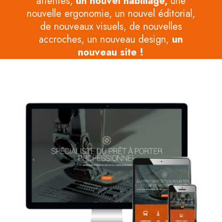
attentes,
un nouvel habillage,
une
nouvelle ergonomie, un nouvel éditorial,
de nouveaux visuels, de nouvelles
accroches, un nouveau design,
un
nouveau site !