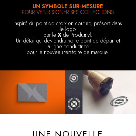
UN SYMBOLE SUR-MESURE
POUR VENIR SIGNER SES COLLECTIONS
Inspiré du point de croix en couture, présent dans
le logo
par le
X
de Produ
x
tyl.
Un détail qui deviendra notre point de départ et
la ligne conductrice
pour le nouveau territoire de marque.
UNE NOUVELLE