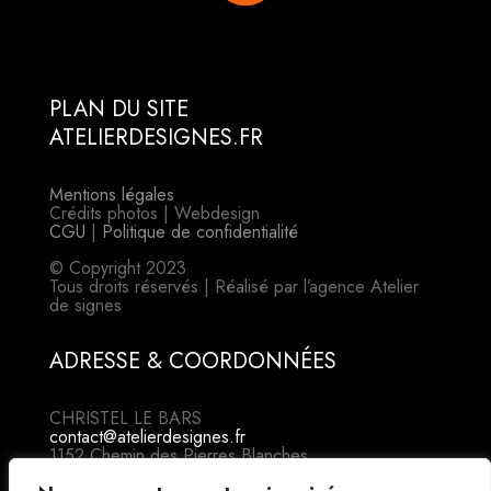
PLAN DU SITE
ATELIERDESIGNES.FR
Mentions légales
Crédits photos | Webdesign
CGU
|
Politique de confidentialité
© Copyright 2023
Tous droits réservés | Réalisé par l’agence Atelier
de signes
ADRESSE & COORDONNÉES
CHRISTEL LE BARS
contact@atelierdesignes.fr
1152 Chemin des Pierres Blanches
34200 SÈTE