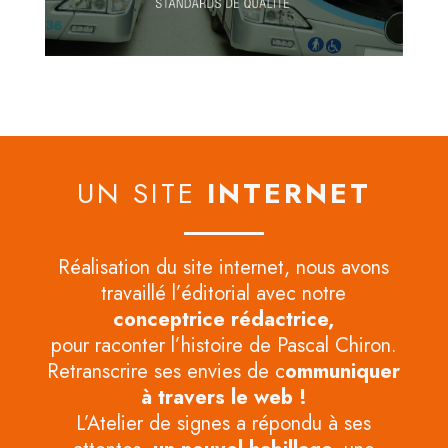
UN SITE
INTERNET
Réalisation du site internet, nous avons
travaillé l’éditorial avec notre
conceptrice rédactrice,
pour raconter l’histoire de Pascal Chiron.
Retranscrire ses envies de c
ommuniquer
à travers le web !
L’Atelier de signes a répondu à ses