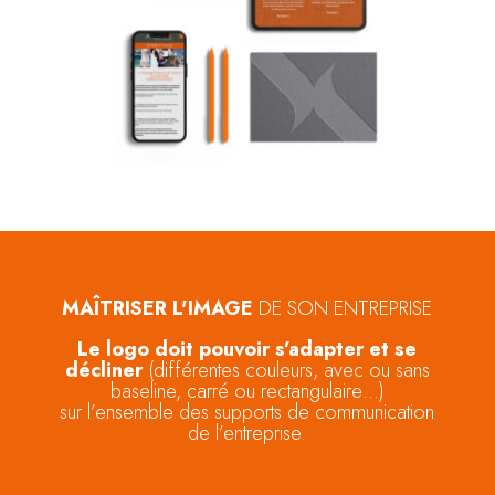
MAÎTRISER L'IMAGE
DE SON ENTREPRISE
Le logo doit pouvoir s’adapter et se
décliner
(différentes couleurs, avec ou sans
baseline, carré ou rectangulaire…)
sur l’ensemble des supports de communication
de l’entreprise.